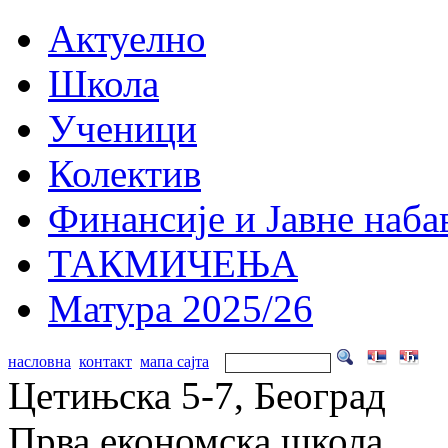
Актуелно
Школа
Ученици
Колектив
Финансије и Јавне наба
ТАКМИЧЕЊА
Матура 2025/26
насловна
контакт
мапа сајта
Цетињска 5-7, Београд
Прва економска школа