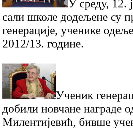
У среду, 12.
сали школе додељене су п
генерације, ученике одељ
2012/13. године.
Ученик генерац
добили новчане награде о
Милентијевић, бивше уче