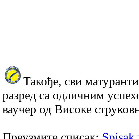
Такође, сви матуранти
разред са одличним успех
ваучер од Високе струков
Преузмите списак:
Spisak 