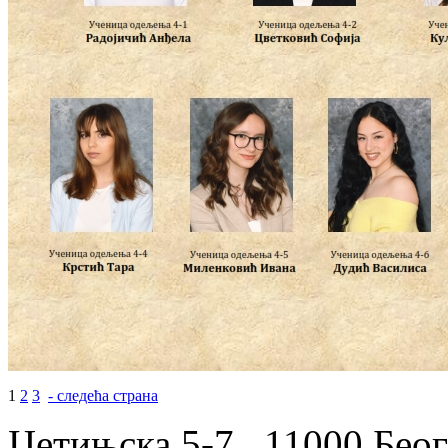
1
2
3
- следећа страна
Цетињска 5-7 , 11000 Беог