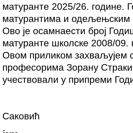
матуранте 2025/26. године. 
матурантима и одељењским
Oво је осамнаести број Годи
матуранте школске 2008/09. 
Овом приликом захваљујем 
професорима Зорану Страки 
учествовали у припреми Го
Саковић