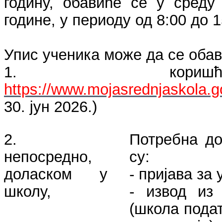
годину, обавиће се у среду 
године, у периоду од 8:00 до 1
Упис ученика може да се обав
1. коришћ
https://www.mojasrednjaskola.go
30. јун 2026.)
2.
Потребна до
непосредно,
су:
доласком у
- пријава за
школу,
- извод из
(школа пода