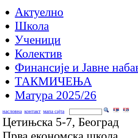
Актуелно
Школа
Ученици
Колектив
Финансије и Јавне наба
ТАКМИЧЕЊА
Матура 2025/26
насловна
контакт
мапа сајта
Цетињска 5-7, Београд
Прва економска школа