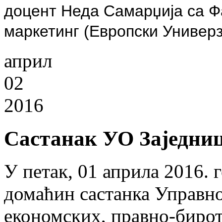
доцент Неда Самарџија са Фа
маркетинг (
Европски Универ
април
02
2016
Састанак УО Заједни
У петак, 01 априла 2016. 
домаћин састанка Управно
економских, правно-бирот