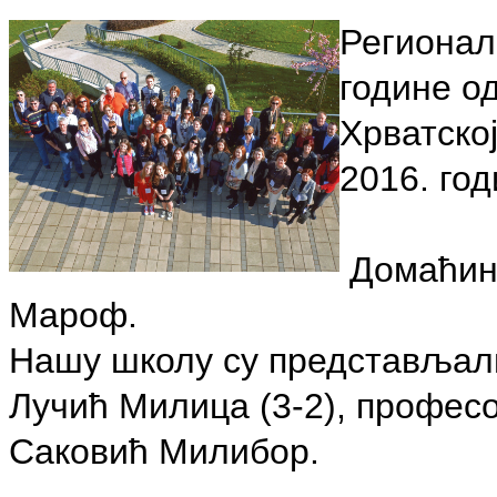
Регионалн
године о
Хрватској
2016. го
Домаћин 
Мароф.
Нашу школу су представљали
Лучић Милица (3-2), профес
Саковић Милибор.