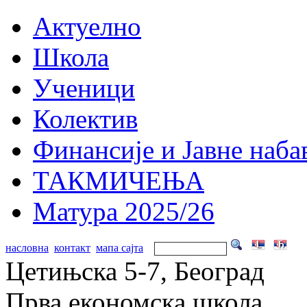
Актуелно
Школа
Ученици
Колектив
Финансије и Јавне наба
ТАКМИЧЕЊА
Матура 2025/26
насловна
контакт
мапа сајта
Цетињска 5-7, Београд
Прва економска школа