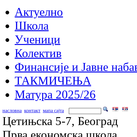
Актуелно
Школа
Ученици
Колектив
Финансије и Јавне наба
ТАКМИЧЕЊА
Матура 2025/26
насловна
контакт
мапа сајта
Цетињска 5-7, Београд
Прва економска школа