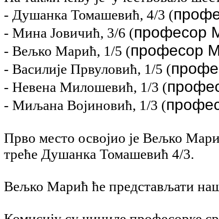
профе
- Душанка Томашевић, 4/3 (
професор 
- Мина Јовичић, 3/6 (
професор М
- Вељко Марић, 1/5 (
профе
- Василије Првуловић, 1/5 (
профес
- Невена Милошевић, 1/3 (
профес
- Миљана Војиновић, 1/3 (
Прво место освојио је Вељко Марић
треће Душанка Томашевић 4/3.
Вељко Марић ће представљати на
Комисију су чиниле професорке с