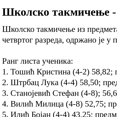
Школско такмичење -
Ш
колско такмичење из предмет
четвртог разреда, одржано је у п
Ранг листа ученика:
1. Тошић Кристина (4-2) 58,82;
2. Штрбац Лука (4-4) 58,50;
пре
3. Станојевић Стефан (4-8); 56,
4. Вилић Милица
(4-8) 52,75;
пр
5. Илић Бојан
(4-4) 43,25;
предм