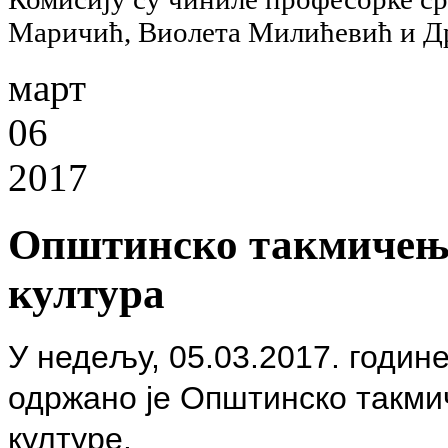
Маричић, Виолета Милићевић и Др
март
06
2017
Општинско такмичење 
култура
У недељу, 05.03.2017. годин
одржано је Општинско такмич
културе.