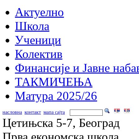
Актуелно
Школа
Ученици
Колектив
Финансије и Јавне наба
ТАКМИЧЕЊА
Матура 2025/26
насловна
контакт
мапа сајта
Цетињска 5-7, Београд
Прва економска школа