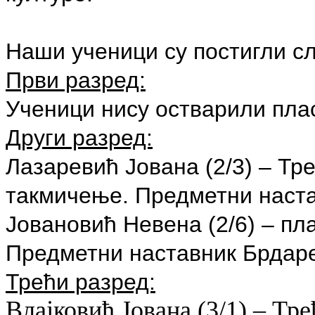
Наши ученици су постигли сл
Први разред:
Ученици нису остварили пла
Други разред:
Лазаревић Јована (2/3) – Тр
такмичење. Предметни наста
Јовановић Невена (2/6) – пл
Предметни наставник Брдар
Трећи разред:
Влајковић Јована
(3/
1
)
– Тре