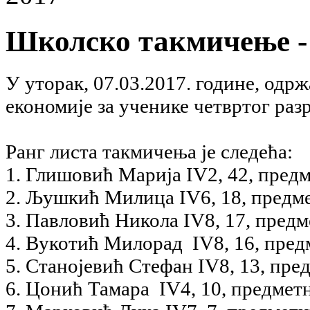
Школско такмичење -
У уторак, 07.03.2017. године, одр
економије за ученике четвртог разр
Ранг листа такмичења је следећа:
1. Глишовић Марија IV2, 42, пред
2. Љушкић Милица IV6, 18, предм
3. Павловић Никола IV8, 17, пред
4. Вукотић Милорад IV8, 16, пред
5. Станојевић Стефан IV8, 13, пр
6. Цонић Тамара IV4, 10, предмет