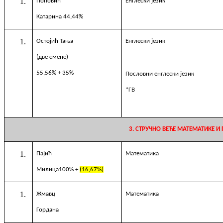
Поповић
E
нглески језик
К
a
тарина
44,44%
Остојић Тања
E
нглески језик
(две смене)
55,56%
+ 35%
Пословни енгл
ески
језик
*ГВ
3. СТРУЧНО ВЕЋЕ МАТЕМАТИКЕ И
Пајић
Математика
M
илица100% +
(16,67%)
Жмавц
Математика
Гордана