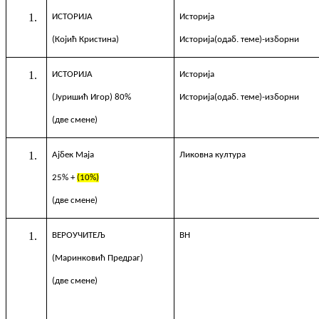
ИСТОРИЈА
Историја
(Којић Кристина)
Историја
(одаб. теме)
-изборни
ИСТОРИЈА
Историја
(Јуришић Игор) 80%
Историја
(одаб. теме)
-изборни
(две смене)
Ајбек Маја
Ликовна култура
2
5
% +
(1
0
%)
(две смене)
ВЕРОУЧИТЕЉ
ВН
(
Маринковић Предраг
)
(две смене)