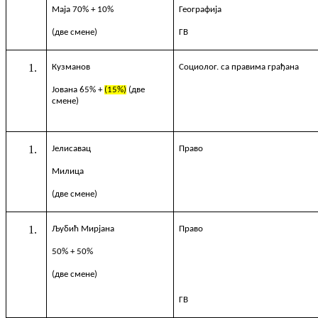
Маја
70%
+ 10%
Г
еографија
(две смене)
ГВ
Кузманов
Социолог. са правима грађана
Јована
65% +
(15%)
(две
смене)
Јелисавац
Право
Милица
(две смене)
Љубић Мирјана
Право
50% + 50%
(две смене)
ГВ