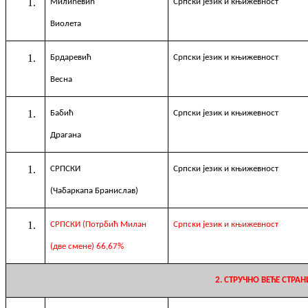
M
илићевић
Српски језик и књижевност
Виолета
Брдаревић
Српски језик и књижевност
Весна
Бабић
Српски језик и књижевност
Драгана
СРПСКИ
Српски језик и књижевност
(
Чабаркапа Бранислав
)
СРПСКИ (Потрбић Милан
Српски језик и књижевност
(две смене)
66
,
67
%
2. СТРУЧНО ВЕЋЕ СТРАН