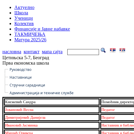
Актуелно
Школа
Ученици
Колектив
Финансије и Јавне набавке
ТАКМИЧЕЊА
Матура 2025/26
насловна
контакт
мапа сајта
Цетињска 5-7, Београд
Прва економска школа
Руководство
Наставници
Стручни сарадници
Администрација и техничке службе
Кнежевић Сандра
Помоћник директор
Јовановић Весна
Педагог
Димитријевић Данијела
Педагог
Ивановић Јасминка
Наставник и библи
Мишић Оливера
Наставник и библи