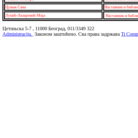
Цуњак Сава
Наставник и библи
Лукић-Лазаревић Маја
Наставник и библ
Цетињска 5-7 , 11000 Београд, 011/3349 322
Administracija.
Законом заштићено. Сва права задржава
Ti Compu