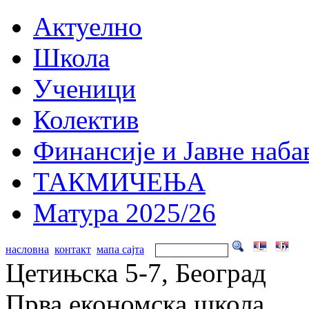
Актуелно
Школа
Ученици
Колектив
Финансије и Јавне наба
ТАКМИЧЕЊА
Матура 2025/26
насловна
контакт
мапа сајта
Цетињска 5-7, Београд
Прва економска школа